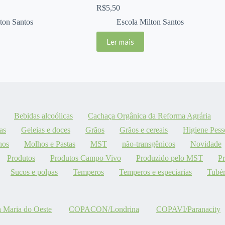
R$
5,50
ton Santos
Escola Milton Santos
Ler mais
Bebidas alcoólicas
Cachaça Orgânica da Reforma Agrária
as
Geleias e doces
Grãos
Grãos e cereais
Higiene Pess
hos
Molhos e Pastas
MST
não-transgênicos
Novidade
Produtos
Produtos Campo Vivo
Produzido pelo MST
P
Sucos e polpas
Temperos
Temperos e especiarias
Tubér
aria do Oeste
COPACON/Londrina
COPAVI/Paranacity