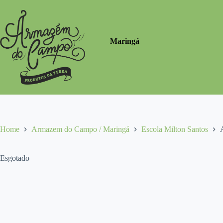
Pular
para
o
conteúdo
Maringá
Home
Armazem do Campo / Maringá
Escola Milton Santos
Esgotado