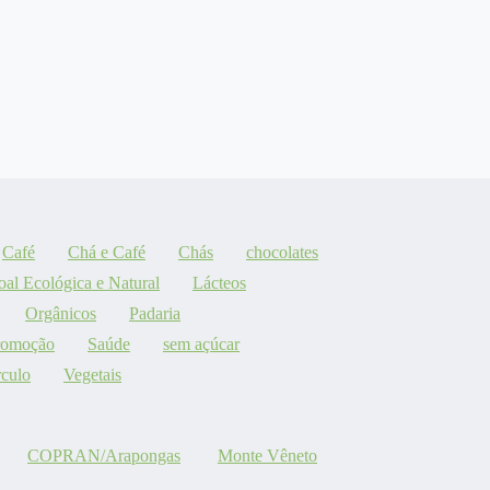
Café
Chá e Café
Chás
chocolates
oal Ecológica e Natural
Lácteos
Orgânicos
Padaria
romoção
Saúde
sem açúcar
culo
Vegetais
COPRAN/Arapongas
Monte Vêneto