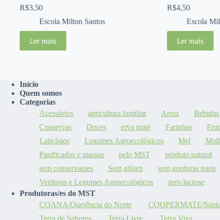
R$
3,50
R$
4,50
Escola Milton Santos
Escola Mil
Ler mais
Ler mais
Início
Quem somos
Categorias
Acessórios
agricultura familiar
Arroz
Bebidas
Conservas
Doces
erva mate
Farinhas
Frut
Laticínios
Legumes Agroecológicos
Mel
Mol
Panificados e massas
pelo MST
produto natural
sem conservantes
Sem glúten
sem gorduras trans
Verduras e Legumes Agroecológicos
zero lactose
Produtoras/es do MST
COANA/Querência do Norte
COOPERMATE/Santa M
Terra de Sabores
Terra Livre
Terra Viva