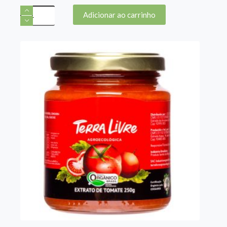
Doce
Adicionar ao carrinho
de
Goiaba
280gr
quantidade