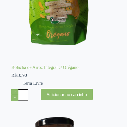
Bolacha de Arroz Integral c/ Orégano
R$
10,90
Terra Livre
Bolacha
Adicionar ao carrinho
de
Arroz
Integral
c/
Orégano
quantidade