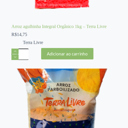
Arroz agulhinha Integral Orgânico 1kg – Terra Livre
R$
14,75
Terra Livre
Arroz
Adicionar ao carrinho
agulhinha
Integral
Orgânico
1kg
-
Terra
Livre
quantidade