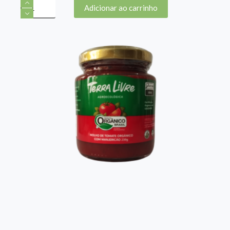
Molho
Adicionar ao carrinho
de
Tomate
230g
-
Terra
Livre
quantidade