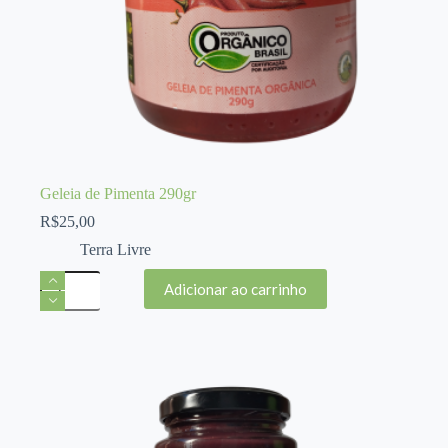
Geleia de Pimenta 290gr
R$
25,00
Terra Livre
Geleia
Adicionar ao carrinho
de
Pimenta
290gr
quantidade