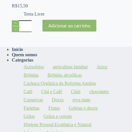
R$
15,50
Terra Livre
Geleia
Adicionar ao carrinho
de
uva
280g
-
Terra
Início
Livre
Quem somos
quantidade
Categorias
Acessórios
agricultura familiar
Arroz
Bebidas
Bebidas alcoólicas
Cachaça Orgânica da Reforma Agrária
Café
Chá e Café
Chás
chocolates
Conservas
Doces
erva mate
Farinhas
Frutas
Geleias e doces
Grãos
Grãos e cereais
Higiene Pessoal Ecológica e Natural