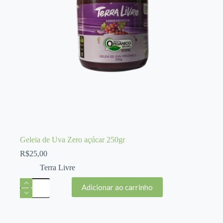
Geleia de Uva Zero açúcar 250gr
R$
25,00
Terra Livre
Geleia
Adicionar ao carrinho
de
Uva
Zero
açúcar