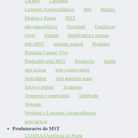
Lácteos
Laticínios
Legumes Agroecológicos
Mel
Molhos
Molhos e Pastas
MST
não-transgênicos
Novidade
Orgânicos
Ovos
Padaria
Panificados e massas
pelo MST
produto natural
Produtos
Produtos Campo Vivo
Produzido pelo MST
Promoção
Saúde
sem açúcar
sem conservantes
Sem glúten
sem gorduras trans
Sucos e polpas
Temperos
Temperos e especiarias
Tubérculo
Vegetais
Verduras e Legumes Agroecológicos
zero lactose
Produtoras/es do MST
COANA/Querência do Norte