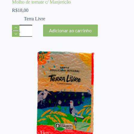
Molho de tomate c/ Manjericão
R$
18,00
Terra Livre
Molho
Adicionar ao carrinho
de
tomate
c/
Manjericão
quantidade