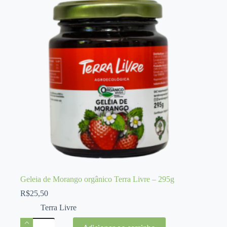
Terra
Livre
quantidade
Geleia de Morango orgânico Terra Livre – 295g
R$
25,50
Terra Livre
Geleia