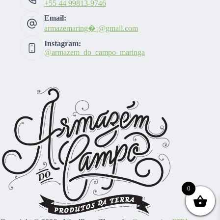
+55 44 99813-9746
Email:
armazemaring�¡@gmail.com
Instagram:
@armazem_do_campo_maringa
0