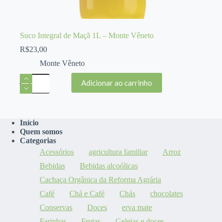
Suco Integral de Maçã 1L – Monte Vêneto
R$
23,00
Monte Vêneto
Suco
Adicionar ao carrinho
Integral
de
Maçã
1L
-
Início
Monte
Quem somos
Vêneto
Categorias
quantidade
Acessórios
agricultura familiar
Arroz
Bebidas
Bebidas alcoólicas
Cachaça Orgânica da Reforma Agrária
Café
Chá e Café
Chás
chocolates
Conservas
Doces
erva mate
Farinhas
Frutas
Geleias e doces