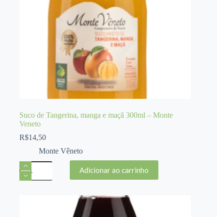
Suco de Tangerina, manga e maçã 300ml – Monte
Veneto
R$
14,50
Monte Vêneto
Suco
Adicionar ao carrinho
de
Tangerina,
manga
e
maçã
300ml