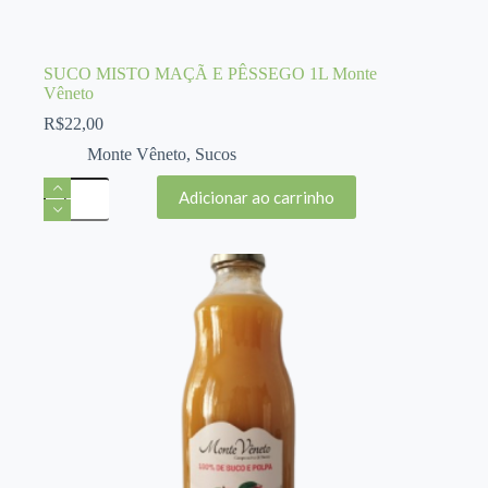
SUCO MISTO MAÇÃ E PÊSSEGO 1L Monte
Vêneto
R$
22,00
Monte Vêneto
,
Sucos
SUCO
Adicionar ao carrinho
MISTO
MAÇÃ
E
PÊSSEGO
1L
Monte
Vêneto
quantidade