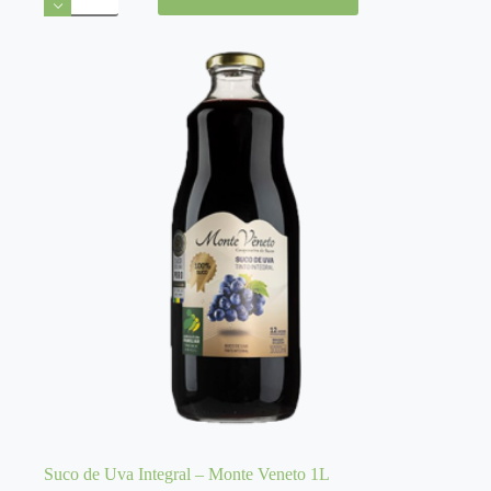
uva
integral
Tetra
Pak
1L
quantidade
Suco de Uva Integral – Monte Veneto 1L