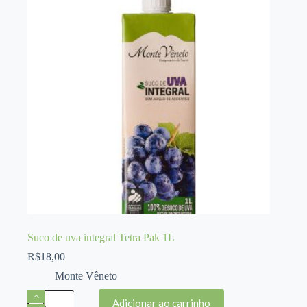
Suco de uva integral Tetra Pak 1L
R$
18,00
Monte Vêneto
Suco
Adicionar ao carrinho
de