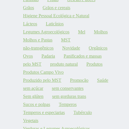
Grãos
Grãos e cereais
Higiene Pessoal Ecológica e Natural
Lácteos
Laticínios
Legumes Agroecológicos
Mel
Molhos
Molhos e Pastas
MST
não-transgênicos
Novidade
Orgânicos
Ovos
Padaria
Panificados e massas
pelo MST
produto natural
Produtos
Produtos Campo Vivo
Produzido pelo MST
Promoção
Saúde
sem açúcar
sem conservantes
Sem glúten
sem gorduras trans
Sucos e polpas
Temperos
Temperos e especiarias
Tubérculo
Vegetais
Verduras e Legumes Agroecológicos