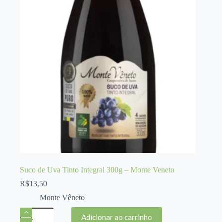
-
Monte
Veneto
quantidade
Suco de Uva Tinto Integral 300g – Monte Veneto
R$
13,50
Monte Vêneto
Suco
Adicionar ao carrinho
de