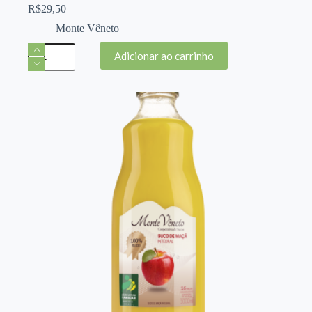
R$
29,50
Monte Vêneto
Suco
Adicionar ao carrinho
de
Uva
Integral
-
Monte
Veneto
1L
quantidade