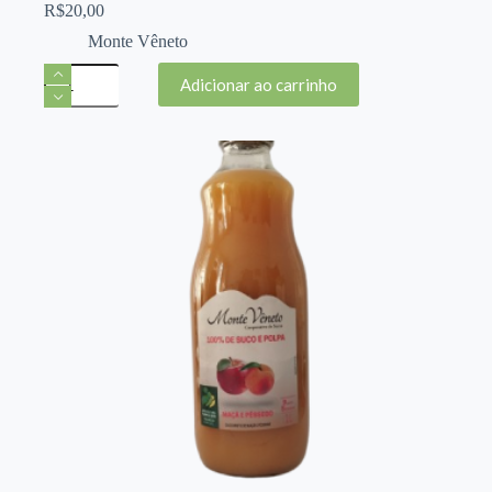
R$
20,00
Monte Vêneto
Suco
Adicionar ao carrinho
Integral
de
Maçã
Tetra
Pak
1L
-
Monte
Veneto
quantidade