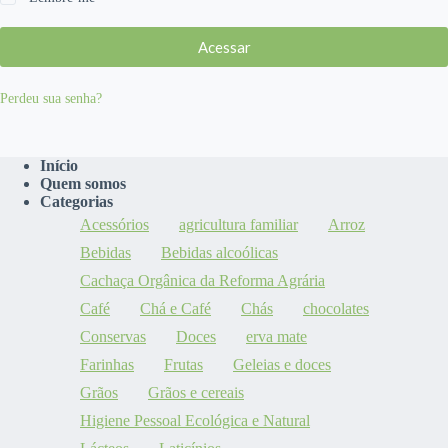
Acessar
Perdeu sua senha?
Início
Quem somos
Categorias
Acessórios
agricultura familiar
Arroz
Bebidas
Bebidas alcoólicas
Cachaça Orgânica da Reforma Agrária
Café
Chá e Café
Chás
chocolates
Conservas
Doces
erva mate
Farinhas
Frutas
Geleias e doces
Grãos
Grãos e cereais
Higiene Pessoal Ecológica e Natural