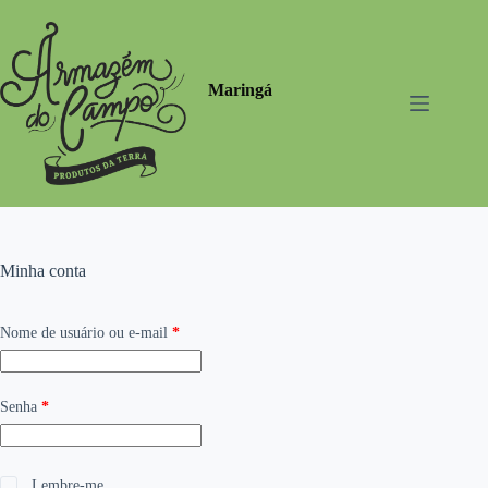
Pular
para
o
conteúdo
Maringá
Minha conta
Obrigatório
Nome de usuário ou e-mail
*
Obrigatório
Senha
*
Lembre-me