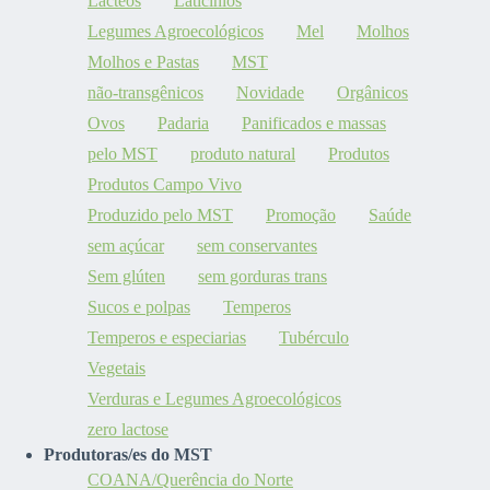
Lácteos
Laticínios
Legumes Agroecológicos
Mel
Molhos
Molhos e Pastas
MST
não-transgênicos
Novidade
Orgânicos
Ovos
Padaria
Panificados e massas
pelo MST
produto natural
Produtos
Produtos Campo Vivo
Produzido pelo MST
Promoção
Saúde
sem açúcar
sem conservantes
Sem glúten
sem gorduras trans
Sucos e polpas
Temperos
Temperos e especiarias
Tubérculo
Vegetais
Verduras e Legumes Agroecológicos
zero lactose
Produtoras/es do MST
COANA/Querência do Norte