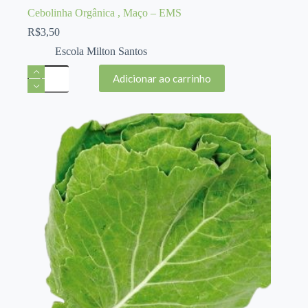
Cebolinha Orgânica , Maço – EMS
R$
3,50
Escola Milton Santos
Cebolinha
Adicionar ao carrinho
Orgânica
,
Maço
-
EMS
quantidade