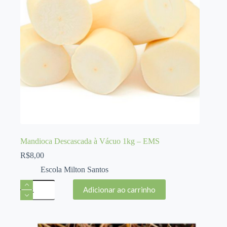
Mandioca Descascada à Vácuo 1kg – EMS
R$
8,00
Escola Milton Santos
Mandioca
Adicionar ao carrinho
Descascada
à
Vácuo
1kg
-