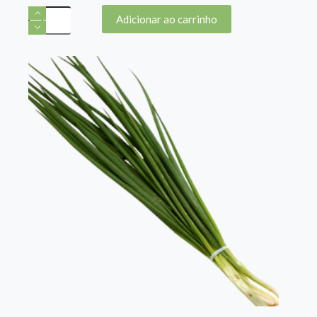
Camiseta
Adicionar ao carrinho
Vermelha
MST
GG
quantidade