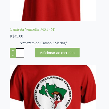
Camiseta Vermelha MST (M)
R$
45,00
Armazem do Campo / Maringá
Camiseta
Adicionar ao carrinho
Vermelha
MST
(M)
quantidade