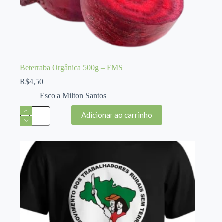
Beterraba Orgânica 500g – EMS
R$
4,50
Escola Milton Santos
Beterraba
Adicionar ao carrinho
Orgânica
500g
-
EMS
quantidade