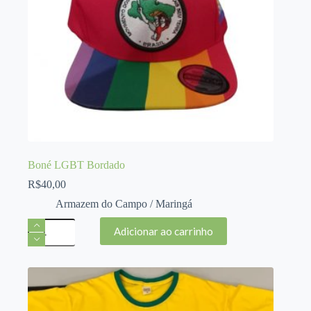
Boné LGBT Bordado
R$
40,00
Armazem do Campo / Maringá
Boné
Adicionar ao carrinho
LGBT
Bordado
quantidade