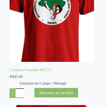
Camiseta Vermelha MST G
R$
45,00
Armazem do Campo / Maringá
Camiseta
Adicionar ao carrinho
Vermelha
MST
G
quantidade