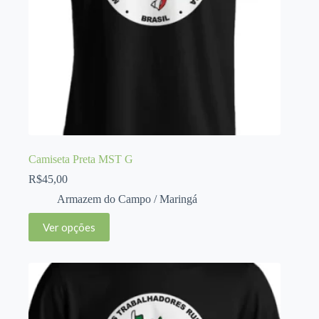
Camiseta Preta MST G
R$
45,00
Armazem do Campo / Maringá
Este
Ver opções
produto
tem
várias
variantes.
As
opções
podem