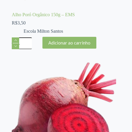
Alho Poró Orgânico 150g – EMS
R$
3,50
Escola Milton Santos
Alho
Adicionar ao carrinho
Poró
Orgânico
150g
-
EMS
quantidade