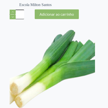
Escola Milton Santos
Mel
Adicionar ao carrinho
Abelha
Apis
500g
-
EMS
quantidade