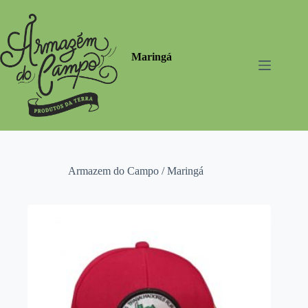
Pular
para
o
conteúdo
Maringá
Armazem do Campo / Maringá