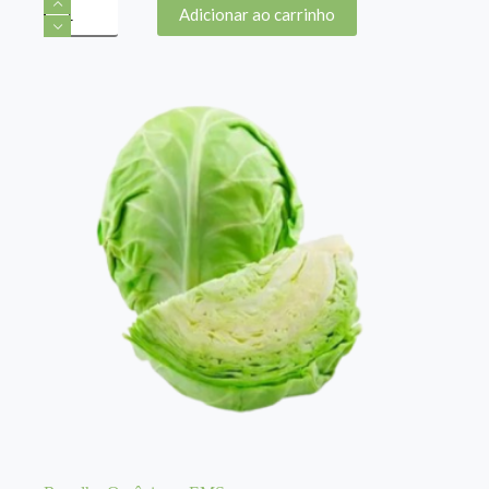
Ovos
Adicionar ao carrinho
Orgânicos
(10
Uni)-
COCAVI
quantidade