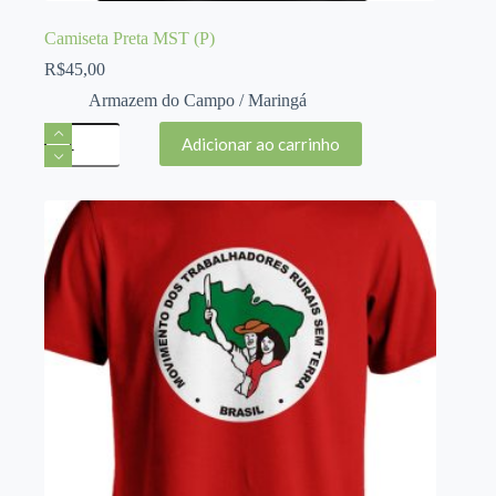
Camiseta Preta MST (P)
R$
45,00
Armazem do Campo / Maringá
Camiseta
Adicionar ao carrinho
Preta
MST
(P)
quantidade