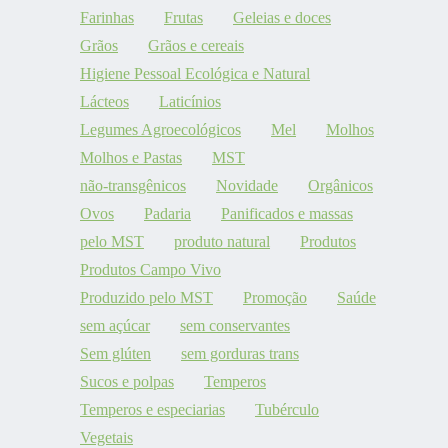
Farinhas
Frutas
Geleias e doces
Grãos
Grãos e cereais
Higiene Pessoal Ecológica e Natural
Lácteos
Laticínios
Legumes Agroecológicos
Mel
Molhos
Molhos e Pastas
MST
não-transgênicos
Novidade
Orgânicos
Ovos
Padaria
Panificados e massas
pelo MST
produto natural
Produtos
Produtos Campo Vivo
Produzido pelo MST
Promoção
Saúde
sem açúcar
sem conservantes
Sem glúten
sem gorduras trans
Sucos e polpas
Temperos
Temperos e especiarias
Tubérculo
Vegetais