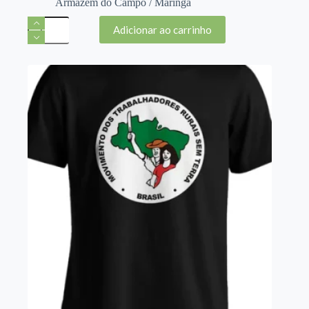
Armazem do Campo / Maringá
Camiseta
Adicionar ao carrinho
Preta
MST
(M)
quantidade