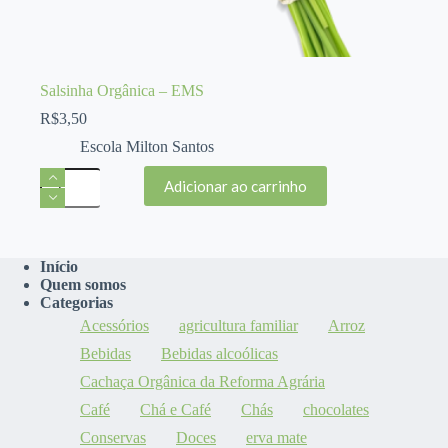
Salsinha Orgânica – EMS
R$
3,50
Escola Milton Santos
Salsinha
Adicionar ao carrinho
Orgânica
-
EMS
quantidade
Início
Quem somos
Categorias
Acessórios
agricultura familiar
Arroz
Bebidas
Bebidas alcoólicas
Cachaça Orgânica da Reforma Agrária
Café
Chá e Café
Chás
chocolates
Conservas
Doces
erva mate