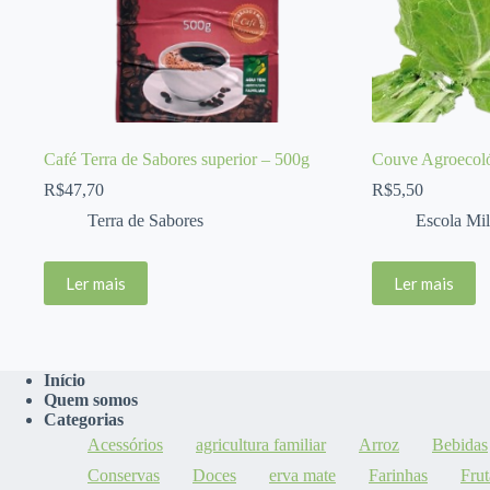
Café Terra de Sabores superior – 500g
Couve Agroecol
R$
47,70
R$
5,50
Terra de Sabores
Escola Mil
Ler mais
Ler mais
Início
Quem somos
Categorias
Acessórios
agricultura familiar
Arroz
Bebidas
Conservas
Doces
erva mate
Farinhas
Frut