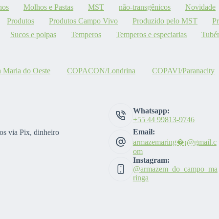
hos
Molhos e Pastas
MST
não-transgênicos
Novidade
Produtos
Produtos Campo Vivo
Produzido pelo MST
P
Sucos e polpas
Temperos
Temperos e especiarias
Tubér
aria do Oeste
COPACON/Londrina
COPAVI/Paranacity
Whatsapp:
+55 44 99813-9746
Email:
s via Pix, dinheiro
armazemaring�¡@gmail.c
om
Instagram:
@armazem_do_campo_ma
ringa