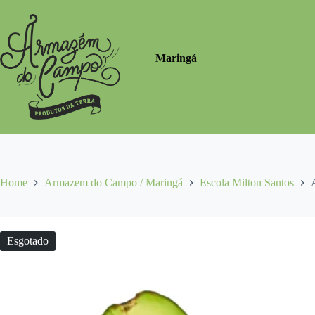
Pular
para
o
conteúdo
Maringá
Home
Armazem do Campo / Maringá
Escola Milton Santos
Esgotado