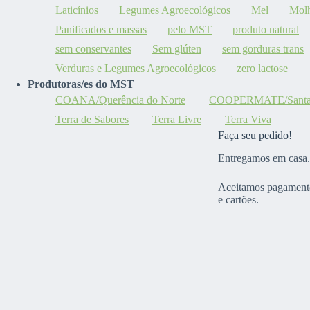
Laticínios
Legumes Agroecológicos
Mel
Mol
Panificados e massas
pelo MST
produto natural
sem conservantes
Sem glúten
sem gorduras trans
Verduras e Legumes Agroecológicos
zero lactose
Produtoras/es do MST
COANA/Querência do Norte
COOPERMATE/Santa M
Terra de Sabores
Terra Livre
Terra Viva
Faça seu pedido!
Entregamos em casa.
Aceitamos pagamento
e cartões.