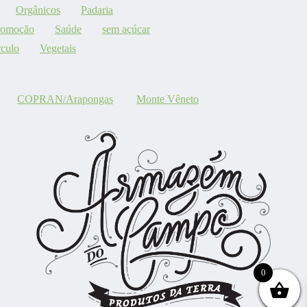
Orgânicos
Padaria
romoção
Saúde
sem açúcar
culo
Vegetais
COPRAN/Arapongas
Monte Vêneto
0