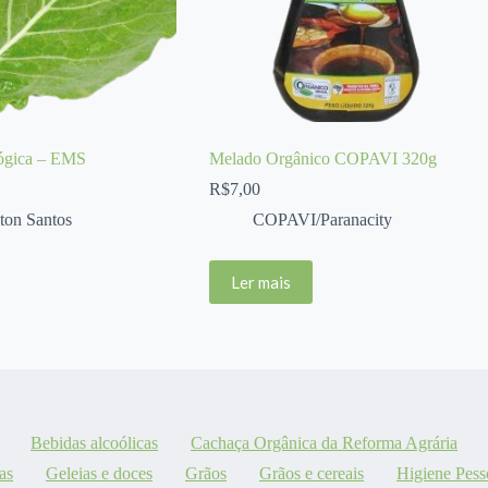
ógica – EMS
Melado Orgânico COPAVI 320g
R$
7,00
ton Santos
COPAVI/Paranacity
Ler mais
Bebidas alcoólicas
Cachaça Orgânica da Reforma Agrária
as
Geleias e doces
Grãos
Grãos e cereais
Higiene Pess