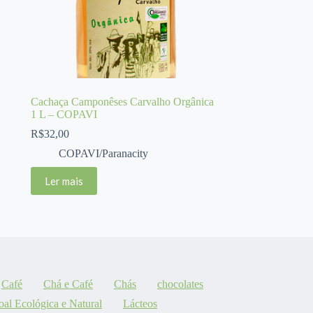
Cachaça Camponêses Carvalho Orgânica
1 L – COPAVI
R$
32,00
COPAVI/Paranacity
Ler mais
Café
Chá e Café
Chás
chocolates
oal Ecológica e Natural
Lácteos