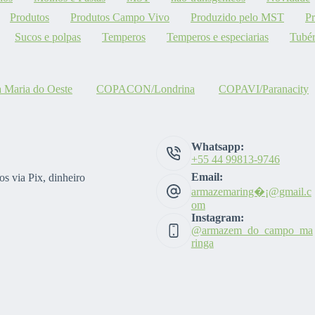
Produtos
Produtos Campo Vivo
Produzido pelo MST
P
Sucos e polpas
Temperos
Temperos e especiarias
Tubér
aria do Oeste
COPACON/Londrina
COPAVI/Paranacity
Whatsapp:
+55 44 99813-9746
Email:
s via Pix, dinheiro
armazemaring�¡@gmail.c
om
Instagram:
@armazem_do_campo_ma
ringa