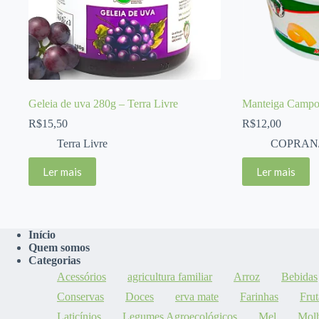
Geleia de uva 280g – Terra Livre
Manteiga Campo
R$
15,50
R$
12,00
Terra Livre
COPRAN/
Ler mais
Ler mais
Início
Quem somos
Categorias
Acessórios
agricultura familiar
Arroz
Bebidas
Conservas
Doces
erva mate
Farinhas
Frut
Laticínios
Legumes Agroecológicos
Mel
Mol