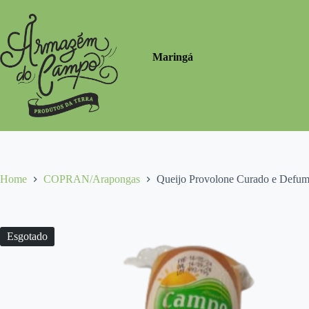
Pular
para
o
conteúdo
Maringá
Home
COPRAN/Arapongas
Queijo Provolone Curado e De
Esgotado