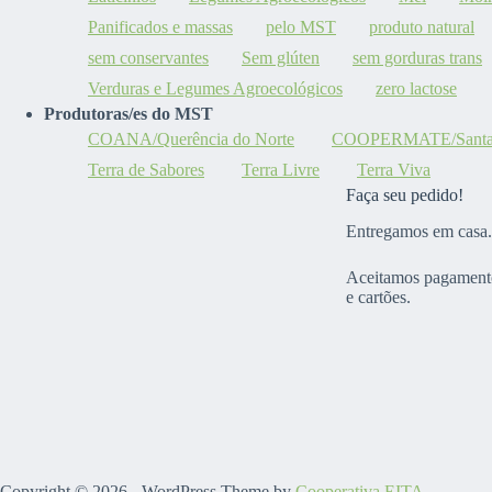
Panificados e massas
pelo MST
produto natural
sem conservantes
Sem glúten
sem gorduras trans
Verduras e Legumes Agroecológicos
zero lactose
Produtoras/es do MST
COANA/Querência do Norte
COOPERMATE/Santa M
Terra de Sabores
Terra Livre
Terra Viva
Faça seu pedido!
Entregamos em casa.
Aceitamos pagamento
e cartões.
Copyright © 2026 - WordPress Theme by
Cooperativa EITA