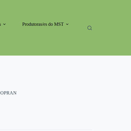
s
Produtoras/es do MST
– COPRAN