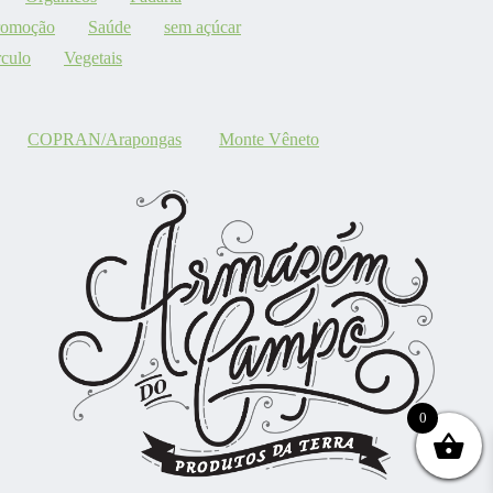
romoção
Saúde
sem açúcar
culo
Vegetais
COPRAN/Arapongas
Monte Vêneto
0