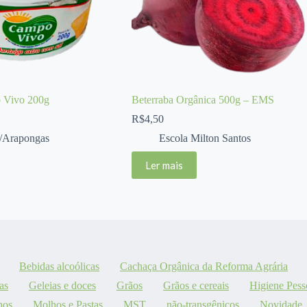
 Vivo 200g
Beterraba Orgânica 500g – EMS
R$
4,50
Arapongas
Escola Milton Santos
Ler mais
Bebidas alcoólicas
Cachaça Orgânica da Reforma Agrária
as
Geleias e doces
Grãos
Grãos e cereais
Higiene Pess
hos
Molhos e Pastas
MST
não-transgênicos
Novidade