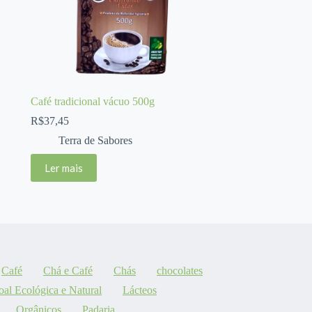
Café tradicional vácuo 500g
R$
37,45
Terra de Sabores
Ler mais
Café
Chá e Café
Chás
chocolates
oal Ecológica e Natural
Lácteos
Orgânicos
Padaria