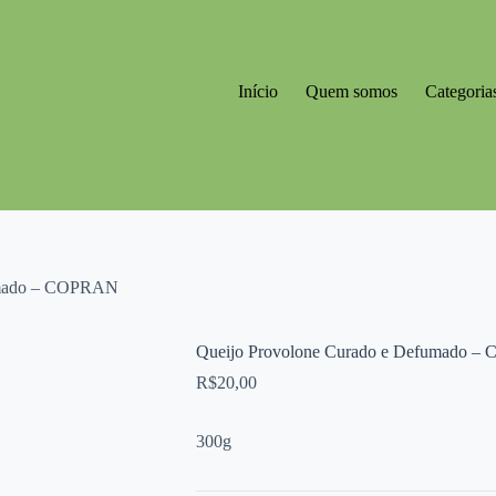
Início
Quem somos
Categoria
fumado – COPRAN
Queijo Provolone Curado e Defumado 
R$
20,00
300g