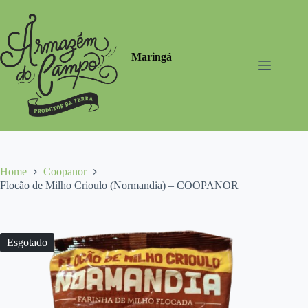
Pular
para
o
conteúdo
Maringá
Home
Coopanor
Flocão de Milho Crioulo (Normandia) – COOPANOR
Esgotado