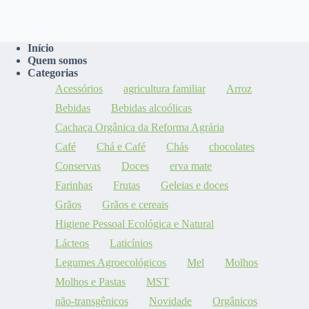
Início
Quem somos
Categorias
Acessórios
agricultura familiar
Arroz
Bebidas
Bebidas alcoólicas
Cachaça Orgânica da Reforma Agrária
Café
Chá e Café
Chás
chocolates
Conservas
Doces
erva mate
Farinhas
Frutas
Geleias e doces
Grãos
Grãos e cereais
Higiene Pessoal Ecológica e Natural
Lácteos
Laticínios
Legumes Agroecológicos
Mel
Molhos
Molhos e Pastas
MST
não-transgênicos
Novidade
Orgânicos