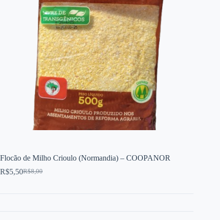
Flocão de Milho Crioulo (Normandia) – COOPANOR
R$
5,50
R$
8,00
O
O
preço
preço
original
atual
era:
é:
R$8,00.
R$5,50.