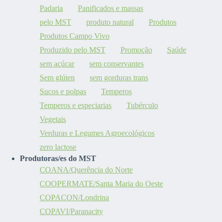
Padaria
Panificados e massas
pelo MST
produto natural
Produtos
Produtos Campo Vivo
Produzido pelo MST
Promoção
Saúde
sem açúcar
sem conservantes
Sem glúten
sem gorduras trans
Sucos e polpas
Temperos
Temperos e especiarias
Tubérculo
Vegetais
Verduras e Legumes Agroecológicos
zero lactose
Produtoras/es do MST
COANA/Querência do Norte
COOPERMATE/Santa Maria do Oeste
COPACON/Londrina
COPAVI/Paranacity