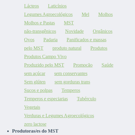
Lácteos
Laticínios
Legumes Agroecológicos
Mel
Molhos
Molhos e Pastas
MST
não-transgênicos
Novidade
Orgânicos
Ovos
Padaria
Panificados e massas
pelo MST
produto natural
Produtos
Produtos Campo Vivo
Produzido pelo MST
Promoção
Saúde
sem açúcar
sem conservantes
Sem glúten
sem gorduras trans
Sucos e polpas
Temperos
Temperos e especiarias
Tubérculo
Vegetais
Verduras e Legumes Agroecológicos
zero lactose
Produtoras/es do MST