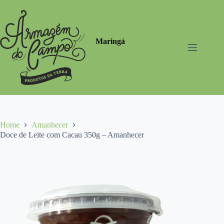
Pular
para
o
conteúdo
Maringá
Home
Amanhecer
Doce de Leite com Cacau 350g – Amanhecer