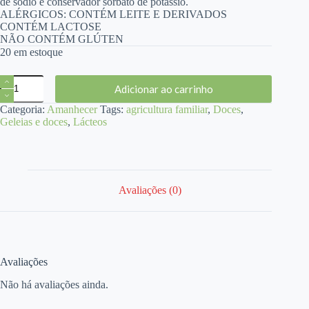
de sódio e conservador sorbato de potássio.
ALÉRGICOS: CONTÉM LEITE E DERIVADOS
CONTÉM LACTOSE
NÃO CONTÉM GLÚTEN
20 em estoque
Doce
Adicionar ao carrinho
de
Leite
Categoria:
Amanhecer
Tags:
agricultura familiar
,
Doces
,
com
Geleias e doces
,
Lácteos
Cacau
350g
-
Amanhecer
quantidade
Avaliações (0)
Avaliações
Não há avaliações ainda.