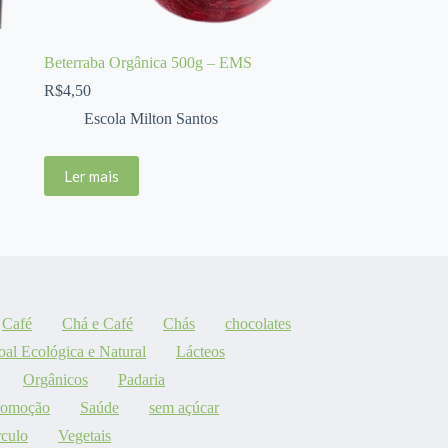
Beterraba Orgânica 500g – EMS
R$
4,50
Escola Milton Santos
Ler mais
Café
Chá e Café
Chás
chocolates
oal Ecológica e Natural
Lácteos
Orgânicos
Padaria
romoção
Saúde
sem açúcar
culo
Vegetais