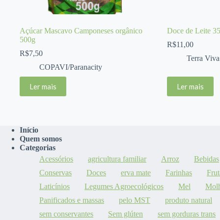
Açúcar Mascavo Camponeses orgânico
Doce de Leite 35
500g
R$
11,00
R$
7,50
Terra Viva
COPAVI/Paranacity
Ler mais
Ler mais
Início
Quem somos
Categorias
Acessórios
agricultura familiar
Arroz
Bebidas
Conservas
Doces
erva mate
Farinhas
Frut
Laticínios
Legumes Agroecológicos
Mel
Mol
Panificados e massas
pelo MST
produto natural
sem conservantes
Sem glúten
sem gorduras trans