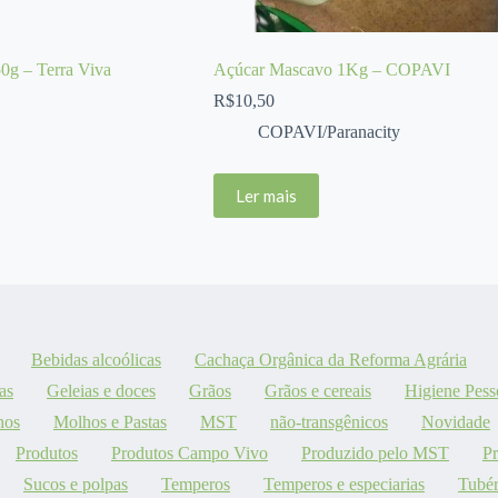
0g – Terra Viva
Açúcar Mascavo 1Kg – COPAVI
R$
10,50
COPAVI/Paranacity
Ler mais
Bebidas alcoólicas
Cachaça Orgânica da Reforma Agrária
as
Geleias e doces
Grãos
Grãos e cereais
Higiene Pess
hos
Molhos e Pastas
MST
não-transgênicos
Novidade
Produtos
Produtos Campo Vivo
Produzido pelo MST
P
Sucos e polpas
Temperos
Temperos e especiarias
Tubér