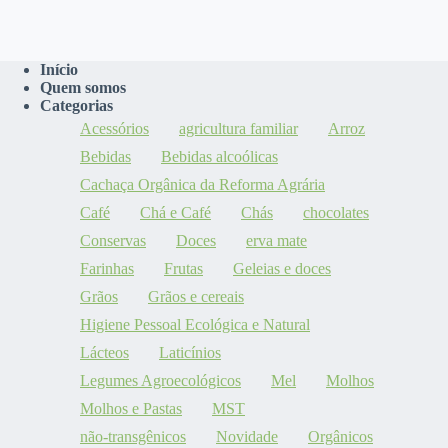
Início
Quem somos
Categorias
Acessórios
agricultura familiar
Arroz
Bebidas
Bebidas alcoólicas
Cachaça Orgânica da Reforma Agrária
Café
Chá e Café
Chás
chocolates
Conservas
Doces
erva mate
Farinhas
Frutas
Geleias e doces
Grãos
Grãos e cereais
Higiene Pessoal Ecológica e Natural
Lácteos
Laticínios
Legumes Agroecológicos
Mel
Molhos
Molhos e Pastas
MST
não-transgênicos
Novidade
Orgânicos