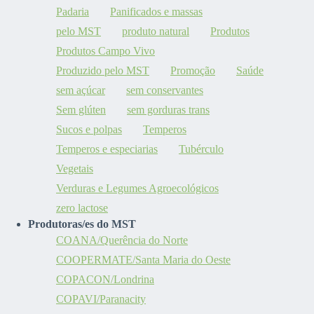
Padaria
Panificados e massas
pelo MST
produto natural
Produtos
Produtos Campo Vivo
Produzido pelo MST
Promoção
Saúde
sem açúcar
sem conservantes
Sem glúten
sem gorduras trans
Sucos e polpas
Temperos
Temperos e especiarias
Tubérculo
Vegetais
Verduras e Legumes Agroecológicos
zero lactose
Produtoras/es do MST
COANA/Querência do Norte
COOPERMATE/Santa Maria do Oeste
COPACON/Londrina
COPAVI/Paranacity