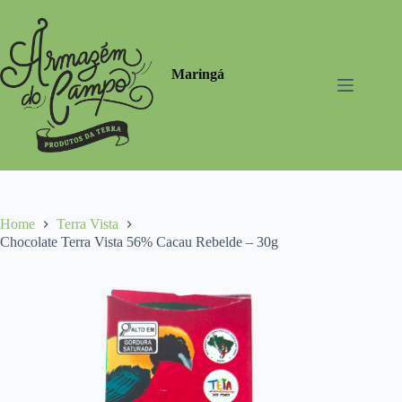
Pular
para
o
conteúdo
Maringá
Home
Terra Vista
Chocolate Terra Vista 56% Cacau Rebelde – 30g