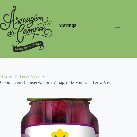
Pular
para
o
conteúdo
Maringá
Home
Terra Viva
Cebolas em Conserva com Vinagre de Vinho – Terra Viva