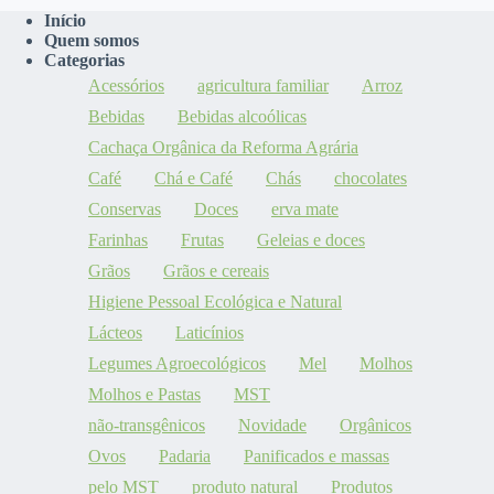
Início
Quem somos
Categorias
Acessórios
agricultura familiar
Arroz
Bebidas
Bebidas alcoólicas
Cachaça Orgânica da Reforma Agrária
Café
Chá e Café
Chás
chocolates
Conservas
Doces
erva mate
Farinhas
Frutas
Geleias e doces
Grãos
Grãos e cereais
Higiene Pessoal Ecológica e Natural
Lácteos
Laticínios
Legumes Agroecológicos
Mel
Molhos
Molhos e Pastas
MST
não-transgênicos
Novidade
Orgânicos
Ovos
Padaria
Panificados e massas
pelo MST
produto natural
Produtos