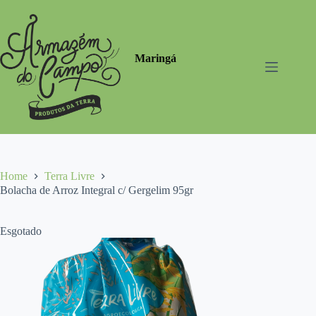
Pular
para
o
conteúdo
Maringá
Home
Terra Livre
Bolacha de Arroz Integral c/ Gergelim 95gr
Esgotado