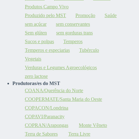
Produtos Campo Vivo
Produzido pelo MST
Promoção
Saúde
sem açúcar
sem conservantes
Sem glúten
sem gorduras trans
Sucos e polpas
Temperos
Temperos e especiarias
Tubérculo
Vegetais
Verduras e Legumes Agroecológicos
zero lactose
Produtoras/es do MST
COANA/Querência do Norte
COOPERMATE/Santa Maria do Oeste
COPACON/Londrina
COPAVI/Paranacity
COPRAN/Arapongas
Monte Vêneto
Terra de Sabores
Terra Livre