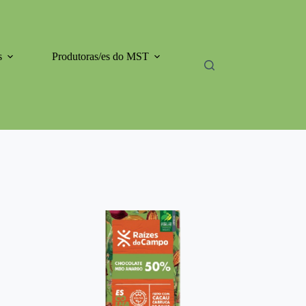
s
Produtoras/es do MST