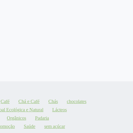
Café
Chá e Café
Chás
chocolates
oal Ecológica e Natural
Lácteos
Orgânicos
Padaria
romoção
Saúde
sem açúcar