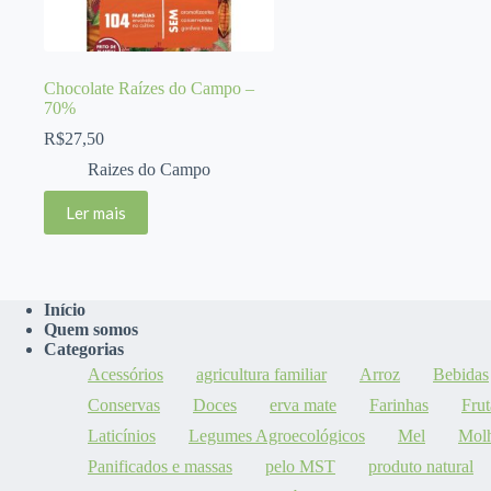
Chocolate Raízes do Campo –
70%
R$
27,50
Raizes do Campo
Ler mais
Início
Quem somos
Categorias
Acessórios
agricultura familiar
Arroz
Bebidas
Conservas
Doces
erva mate
Farinhas
Frut
Laticínios
Legumes Agroecológicos
Mel
Mol
Panificados e massas
pelo MST
produto natural