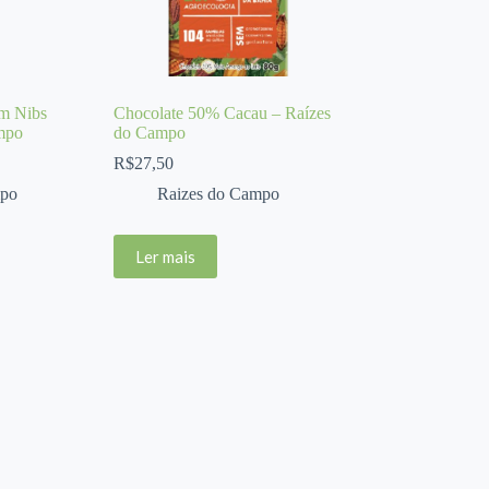
m Nibs
Chocolate 50% Cacau – Raízes
mpo
do Campo
R$
27,50
mpo
Raizes do Campo
Ler mais