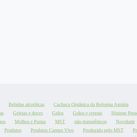
Bebidas alcoólicas
Cachaça Orgânica da Reforma Agrária
as
Geleias e doces
Grãos
Grãos e cereais
Higiene Pess
hos
Molhos e Pastas
MST
não-transgênicos
Novidade
Produtos
Produtos Campo Vivo
Produzido pelo MST
P