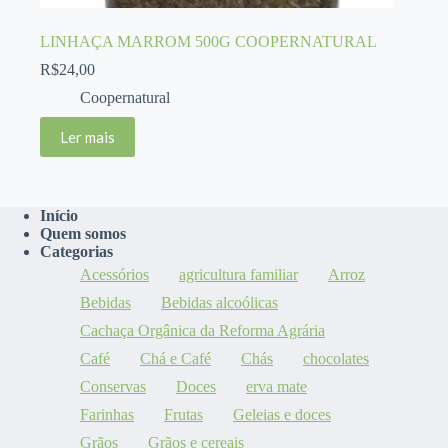
LINHAÇA MARROM 500G COOPERNATURAL
R$
24,00
Coopernatural
Ler mais
Início
Quem somos
Categorias
Acessórios
agricultura familiar
Arroz
Bebidas
Bebidas alcoólicas
Cachaça Orgânica da Reforma Agrária
Café
Chá e Café
Chás
chocolates
Conservas
Doces
erva mate
Farinhas
Frutas
Geleias e doces
Grãos
Grãos e cereais