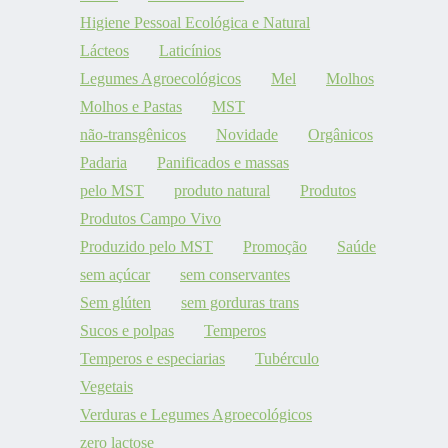
Higiene Pessoal Ecológica e Natural
Lácteos
Laticínios
Legumes Agroecológicos
Mel
Molhos
Molhos e Pastas
MST
não-transgênicos
Novidade
Orgânicos
Padaria
Panificados e massas
pelo MST
produto natural
Produtos
Produtos Campo Vivo
Produzido pelo MST
Promoção
Saúde
sem açúcar
sem conservantes
Sem glúten
sem gorduras trans
Sucos e polpas
Temperos
Temperos e especiarias
Tubérculo
Vegetais
Verduras e Legumes Agroecológicos
zero lactose